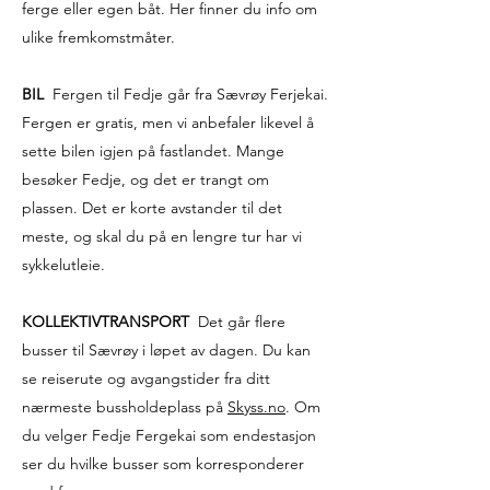
ferge eller egen båt. Her finner du info om
ulike fremkomstmåter.
BIL
Fergen til Fedje går fra Sævrøy Ferjekai.
Fergen er gratis, men vi anbefaler likevel å
sette bilen igjen på fastlandet. Mange
besøker Fedje, og det er trangt om
plassen. Det er korte avstander til det
meste, og skal du på en lengre tur har vi
sykkelutleie.
KOLLEKTIVTRANSPORT
Det går flere
busser til Sævrøy i løpet av dagen. Du kan
se reiserute og avgangstider fra ditt
nærmeste bussholdeplass på
Skyss.no
. Om
du velger Fedje Fergekai som endestasjon
ser du hvilke busser som korresponderer