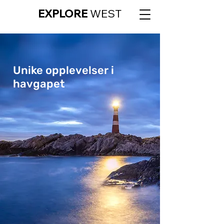
EXPLORE
WEST
Unike opplevelser i
havgapet